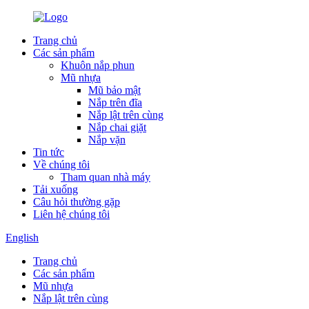
Trang chủ
Các sản phẩm
Khuôn nắp phun
Mũ nhựa
Mũ bảo mật
Nắp trên đĩa
Nắp lật trên cùng
Nắp chai giặt
Nắp vặn
Tin tức
Về chúng tôi
Tham quan nhà máy
Tải xuống
Câu hỏi thường gặp
Liên hệ chúng tôi
English
Trang chủ
Các sản phẩm
Mũ nhựa
Nắp lật trên cùng