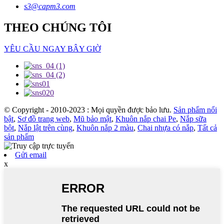
s3@capm3.com
THEO CHÚNG TÔI
YÊU CẦU NGAY BÂY GIỜ
© Copyright - 2010-2023 : Mọi quyền được bảo lưu.
Sản phẩm nổi
bật
,
Sơ đồ trang web
,
Mũ bảo mật
,
Khuôn nắp chai Pe
,
Nắp sữa
bột
,
Nắp lật trên cùng
,
Khuôn nắp 2 màu
,
Chai nhựa có nắp
,
Tất cả
sản phẩm
Gửi email
x