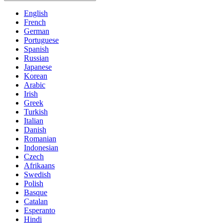
English
French
German
Portuguese
Spanish
Russian
Japanese
Korean
Arabic
Irish
Greek
Turkish
Italian
Danish
Romanian
Indonesian
Czech
Afrikaans
Swedish
Polish
Basque
Catalan
Esperanto
Hindi