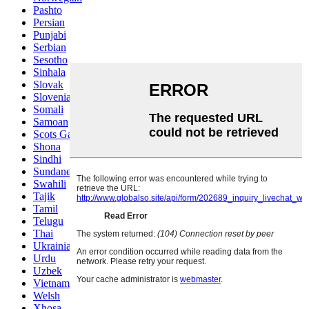
Pashto
Persian
Punjabi
Serbian
Sesotho
Sinhala
Slovak
Slovenian
Somali
Samoan
Scots Gaelic
Shona
Sindhi
Sundanese
Swahili
Tajik
Tamil
Telugu
Thai
Ukrainian
Urdu
Uzbek
Vietnamese
Welsh
Xhosa